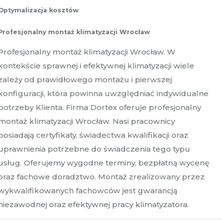
Optymalizacja kosztów
Profesjonalny montaż klimatyzacji Wrocław
Profesjonalny montaż klimatyzacji Wrocław. W
kontekście sprawnej i efektywnej klimatyzacji wiele
zależy od prawidłowego montażu i pierwszej
konfiguracji, która powinna uwzględniać indywidualne
potrzeby Klienta. Firma Dortex oferuje profesjonalny
montaż klimatyzacji Wrocław. Nasi pracownicy
posiadają certyfikaty, świadectwa kwalifikacji oraz
uprawnienia potrzebne do świadczenia tego typu
usług. Oferujemy wygodne terminy, bezpłatną wycenę
oraz fachowe doradztwo. Montaż zrealizowany przez
wykwalifikowanych fachowców jest gwarancją
niezawodnej oraz efektywnej pracy klimatyzatora.