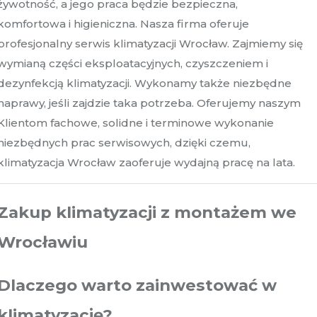
żywotność, a jego praca będzie bezpieczna,
komfortowa i higieniczna. Nasza firma oferuje
profesjonalny serwis klimatyzacji Wrocław. Zajmiemy się
wymianą części eksploatacyjnych, czyszczeniem i
dezynfekcją klimatyzacji. Wykonamy także niezbędne
naprawy, jeśli zajdzie taka potrzeba. Oferujemy naszym
Klientom fachowe, solidne i terminowe wykonanie
niezbędnych prac serwisowych, dzięki czemu,
klimatyzacja Wrocław zaoferuje wydajną pracę na lata.
Zakup klimatyzacji z montażem we
Wrocławiu
Dlaczego warto zainwestować w
klimatyzację?