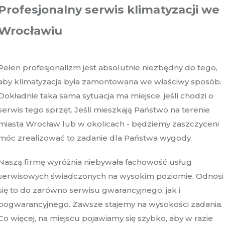
Profesjonalny serwis klimatyzacji we
Wrocławiu
Pełen profesjonalizm jest absolutnie niezbędny do tego,
aby klimatyzacja była zamontowana we właściwy sposób.
Dokładnie taka sama sytuacja ma miejsce, jeśli chodzi o
serwis tego sprzęt. Jeśli mieszkają Państwo na terenie
miasta Wrocław lub w okolicach - będziemy zaszczyceni
móc zrealizować to zadanie dla Państwa wygody.
Naszą firmę wyróżnia niebywała fachowość usług
serwisowych świadczonych na wysokim poziomie. Odnosi
się to do zarówno serwisu gwarancyjnego, jak i
pogwarancyjnego. Zawsze stajemy na wysokości zadania.
Co więcej, na miejscu pojawiamy się szybko, aby w razie