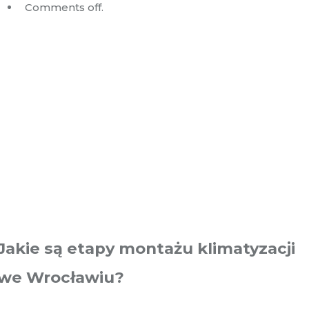
Comments off.
Jakie są etapy montażu klimatyzacji
we Wrocławiu?