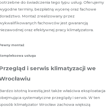
potrzebne do świadczenia tego typu usług. Oferujemy
wygodne terminy, bezpłatną wycenę oraz fachowe
doradztwo. Montaż zrealizowany przez
wykwalifikowanych fachowców jest gwarancją
niezawodnej oraz efektywnej pracy klimatyzatora.
Pewny montaż
Kompleksowa usługa
Przegląd i serwis klimatyzacji we
Wrocławiu
Bardzo istotną kwestią jest także właściwa eksploatacja
obejmująca systematyczne przeglądy i serwis. W ten
sposób klimatyzator Wrocław zachowa większą