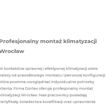
Profesjonalny montaż klimatyzacji
Wrocław
W kontekście sprawnej i efektywnej klimatyzacji wiele
zależy od prawidłowego montażu i pierwszej konfiguracji,
która powinna uwzględniać indywidualne potrzeby
Klienta. Firma Dortex oferuje profesjonalny montaż
klimatyzacji Wrocław. Nasi pracownicy posiadają
certyfikaty, świadectwa kwalifikacji oraz uprawnienia